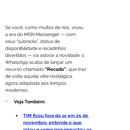
Se você, como muitos de nós, viveu 
a era do MSN Messenger — com 
seus “subnicks”, status de 
disponibilidade e recadinhos 
divertidos — vai adorar a novidade: o 
WhatsApp acaba de lançar um 
recurso chamado 
“Recado”
, que traz 
de volta aquela vibe nostálgica, 
agora adaptada aos tempos 
modernos.
Veja Também:
TIM ficou fora do ar em 25 de 
novembro: entenda o que 
rolou e como isso impactou os 