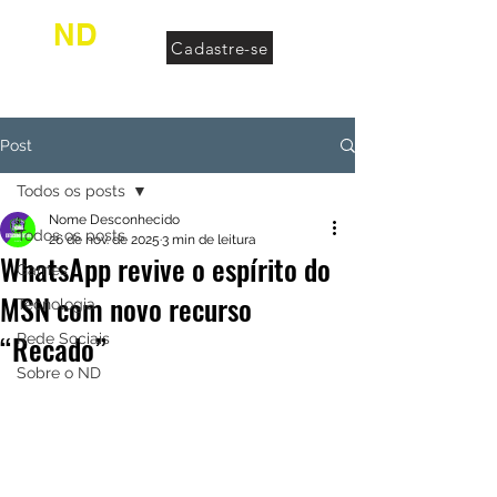
ND
Cadastre-se
desconhecido
Post
Todos os posts
Nome Desconhecido
Todos os posts
26 de nov. de 2025
3 min de leitura
WhatsApp revive o espírito do
Games
MSN com novo recurso
Tecnologia
“Recado”
Rede Sociais
Sobre o ND