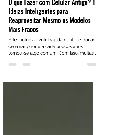
Nome Desconhecido
28 de jun.
4 min de leitura
O que Fazer com Celular Antigo? 10
Ideias Inteligentes para
Reaproveitar Mesmo os Modelos
Mais Fracos
A tecnologia evolui rapidamente, e trocar
de smartphone a cada poucos anos
tornou-se algo comum. Com isso, muitas
pessoas acabam guardando aparelhos
antigos em gavetas, sem saber
exatamente o que fazer com eles. Mas a
verdade é que até mesmo os celulares
mais fracos ou ultrapassados ainda podem
ser extremamente úteis no dia a dia.