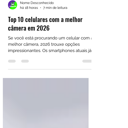
Nome Desconhecido
há 18 horas
7 min de leitura
Top 10 celulares com a melhor
câmera em 2026
Se você está procurando um celular com a
melhor câmera, 2026 trouxe opções
impressionantes. Os smartphones atuais já
conseguem entregar resultados que, em
algumas situações, se aproximam de
câmeras dedicadas, principalmente graças
à combinação de sensores maiores, lentes
teleobjetivas, estabilização óptica e
fotografia computacional.