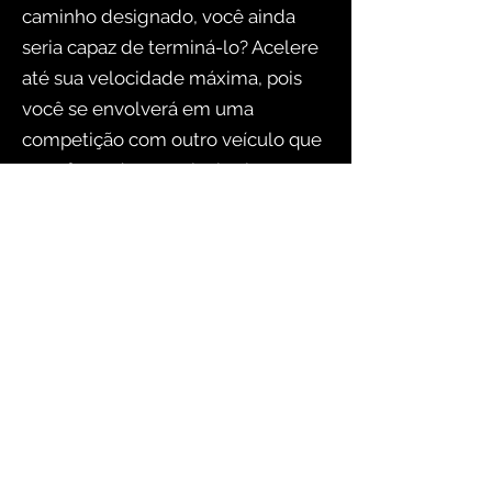
caminho designado, você ainda
seria capaz de terminá-lo? Acelere
até sua velocidade máxima, pois
você se envolverá em uma
competição com outro veículo que
se esforçará para sair vitorioso.
Instruções:
Controles: Mouse para mover a
câmera WASD e setas para dirigir
Freio da barra de espaço C mudar a
câmera
Assista Depois de Jogar