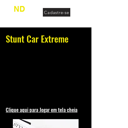
ND
Cadastre-se
desconhecido
Stunt Car Extreme
Clique aqui para Jogar em tela cheia