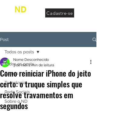
ND
Cadastre-se
desconhecido
Post
Todos os posts
Nome Desconhecido
Todos os posts
3 de mai.
2 min de leitura
Como reiniciar iPhone do jeito
Games
certo: o truque simples que
Tecnologia
resolve travamentos em
Rede Sociais
Sobre o ND
segundos