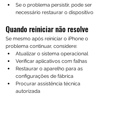
Se o problema persistir, pode ser 
necessário restaurar o dispositivo
Quando reiniciar não resolve
Se mesmo após reiniciar o iPhone o 
problema continuar, considere:
Atualizar o sistema operacional
Verificar aplicativos com falhas
Restaurar o aparelho para as 
configurações de fábrica
Procurar assistência técnica 
autorizada
Agora que você já sabe 
como 
reiniciar o iPhone
, pode resolver 
rapidamente diversos problemas 
comuns sem precisar de suporte 
técnico. Esse procedimento simples 