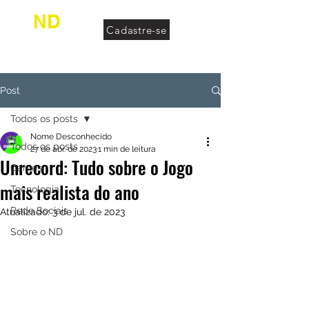
ND
Cadastre-se
desconhecido
Post
Todos os posts
Nome Desconhecido
Todos os posts
27 de abr. de 2023
1 min de leitura
Unrecord: Tudo sobre o Jogo
Games
mais realista do ano
Tecnologia
Rede Sociais
Atualizado:
3 de jul. de 2023
Sobre o ND