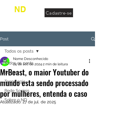
ND
Cadastre-se
desconhecido
Post
Todos os posts
Nome Desconhecido
Todos os posts
24 de set. de 2024
2 min de leitura
MrBeast, o maior Youtuber do
Games
mundo esta sendo processado
Tecnologia
por mulheres, entenda o caso
Rede Sociais
Sobre o ND
Atualizado:
27 de jul. de 2025