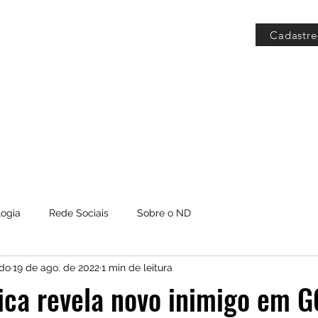
Cadastre
 Grátis
Blog
Members
logia
Rede Sociais
Sobre o ND
do
19 de ago. de 2022
1 min de leitura
ica revela novo inimigo em 