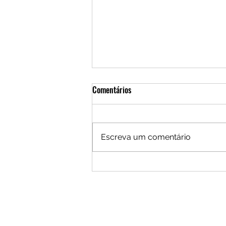
Comentários
Escreva um comentário
Quem são os deuses e divindades
mitológicas em God of War
Ragnarok ?