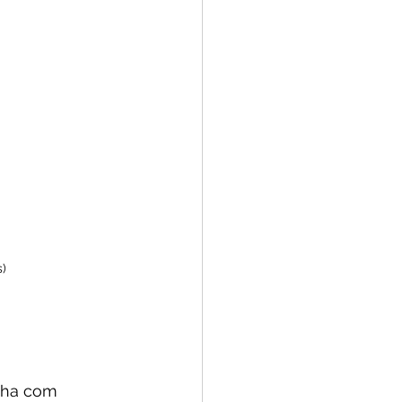
)

lha com 