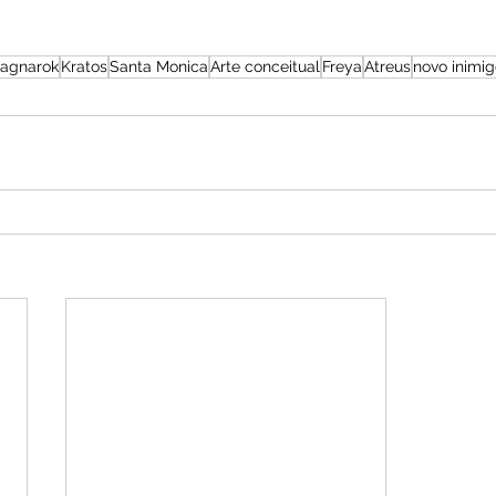
Ragnarok
Kratos
Santa Monica
Arte conceitual
Freya
Atreus
novo inimi