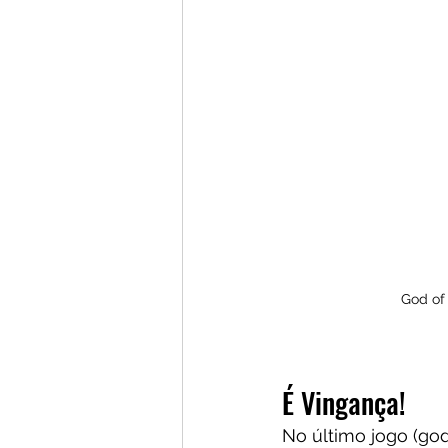
God of
É Vingança!
No último jogo (go