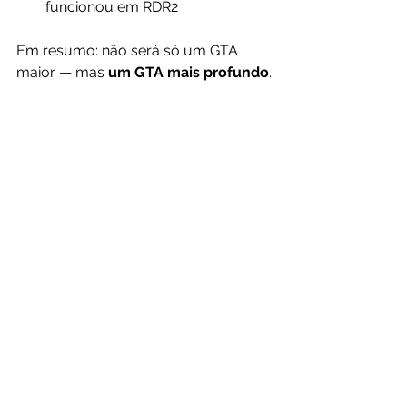
funcionou em RDR2
Em resumo: não será só um GTA 
maior — mas 
um GTA mais profundo
.
A possibilidade de Grand Theft Auto 
VI aproveitar ideias de Red Dead 
Redemption 2 mostra que a Rockstar 
Games está apostando na evolução 
— e não apenas na repetição.
Se isso se confirmar, GTA 6 pode 
redefinir novamente o padrão dos 
jogos de mundo aberto, assim como 
seus antecessores fizeram.