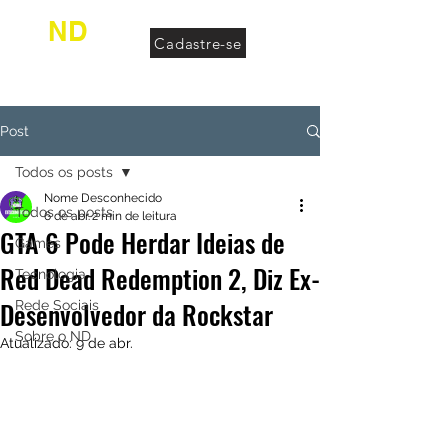
ND
Cadastre-se
desconhecido
Post
Todos os posts
Nome Desconhecido
Todos os posts
6 de abr.
2 min de leitura
GTA 6 Pode Herdar Ideias de
Games
Red Dead Redemption 2, Diz Ex-
Tecnologia
Desenvolvedor da Rockstar
Rede Sociais
Sobre o ND
Atualizado:
9 de abr.