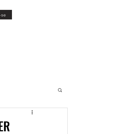
-se
ER