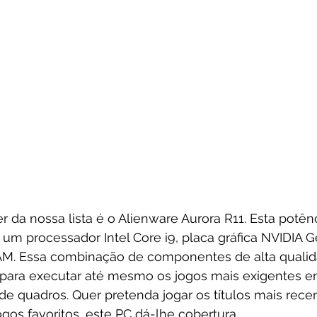
 da nossa lista é o Alienware Aurora R11. Esta potê
m processador Intel Core i9, placa gráfica NVIDIA 
M. Essa combinação de componentes de alta qualid
o para executar até mesmo os jogos mais exigentes em
de quadros. Quer pretenda jogar os títulos mais rece
ogos favoritos, este PC dá-lhe cobertura.