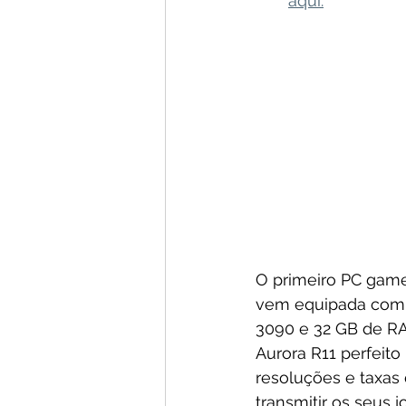
aqui.
O primeiro PC gamer
vem equipada com u
3090 e 32 GB de RA
Aurora R11 perfeit
resoluções e taxas 
transmitir os seus j