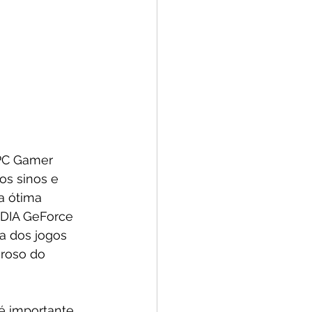
PC Gamer 
s sinos e 
a ótima 
IDIA GeForce 
a dos jogos 
roso do 
é importante 