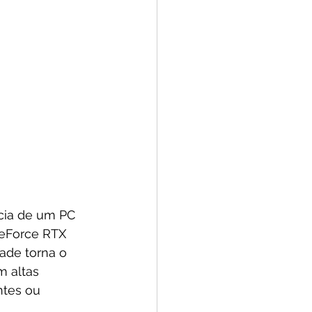
ncia de um PC 
GeForce RTX 
ade torna o 
 altas 
ntes ou 