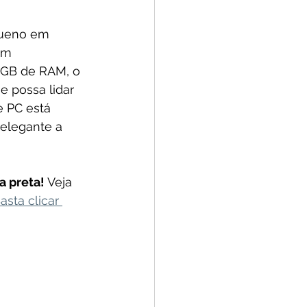
queno em 
om 
 GB de RAM, o 
 possa lidar 
e PC está 
elegante a 
 preta! 
Veja 
asta clicar 