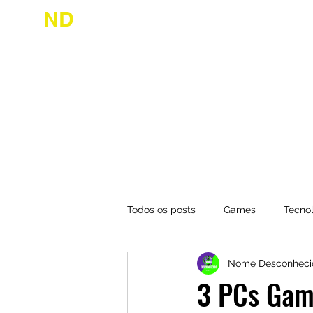
ND
desconhecido
Início
Jogue
Todos os posts
Games
Tecno
Nome Desconheci
3 PCs Gam