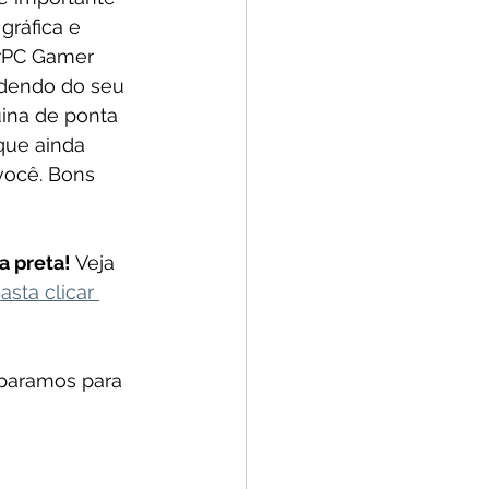
gráfica e 
erPC Gamer 
dendo do seu 
ina de ponta 
que ainda 
você. Bons 
 preta! 
Veja 
asta clicar 
eparamos para 