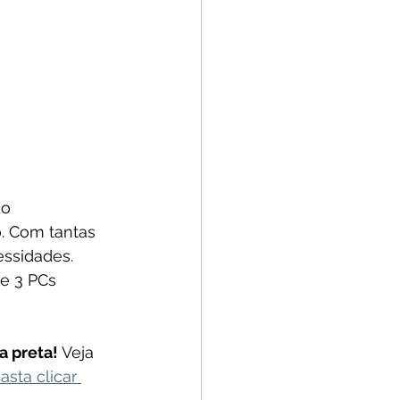
o 
. Com tantas 
essidades. 
e 3 PCs 
 preta! 
Veja 
asta clicar 