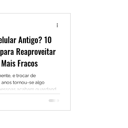
lular Antigo? 10
s para Reaproveitar
Mais Fracos
ente, e trocar de
 anos tornou-se algo
 pessoas acabam guardando
tas, sem saber exatamente o
 verdade é que até mesmo
u ultrapassados ainda
is no dia a dia.