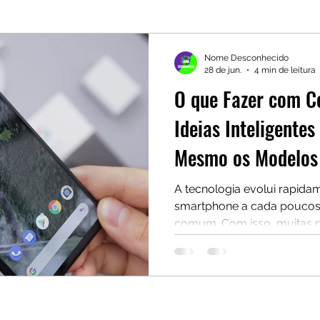
Nome Desconhecido
28 de jun.
4 min de leitura
O que Fazer com Ce
Ideias Inteligente
Mesmo os Modelos 
A tecnologia evolui rapidam
smartphone a cada poucos
comum. Com isso, muitas
aparelhos antigos em gave
que fazer com eles. Mas a
os celulares mais fracos o
podem ser extremamente úte