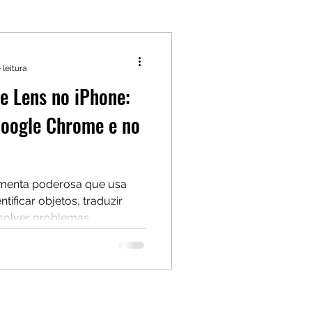
 leitura
e Lens no iPhone:
Google Chrome e no
amenta poderosa que usa
entificar objetos, traduzir
esolver problemas
 tudo isso a partir de uma
ra do celular.