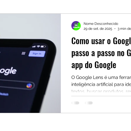
Nome Desconhecido
29 de set. de 2025
3 min de
Como usar o Googl
passo a passo no 
app do Google
O Google Lens é uma ferr
inteligência artificial para id
textos, buscar produtos, r
matemáticos e muito mais —
simples imagem ou da câme