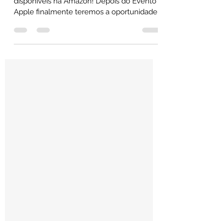
Apple Watch Series 9 agora estão
disponíveis na Amazon! Depois do Evento
Apple finalmente teremos a oportunidade
de comprar esse incrível...