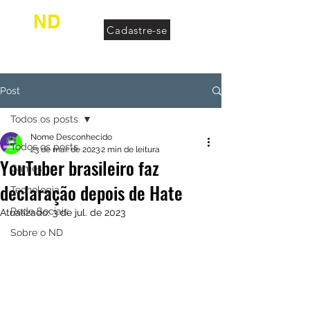
ND
Cadastre-se
desconhecido
Post
Todos os posts
Nome Desconhecido
Todos os posts
23 de mar. de 2023
2 min de leitura
YouTuber brasileiro faz
Games
declaração depois de Hate
Tecnologia
Rede Sociais
Atualizado:
3 de jul. de 2023
Sobre o ND