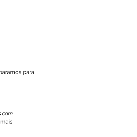
eparamos para 
s com 
mais 