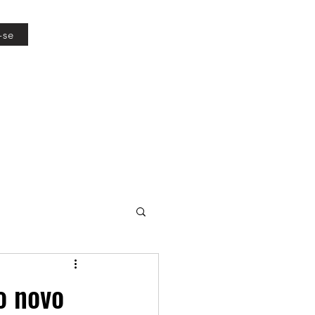
-se
o novo