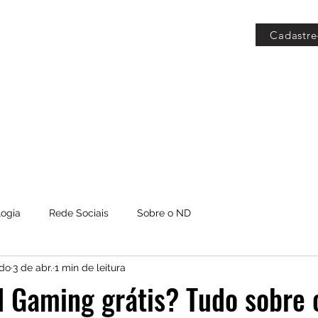
Cadastre
 Grátis
Blog
Members
logia
Rede Sociais
Sobre o ND
do
3 de abr.
1 min de leitura
 Gaming grátis? Tudo sobre 