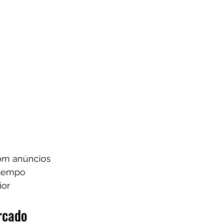
om anúncios
 tempo
ior
rcado