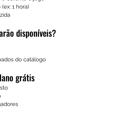
(ex: 1 hora)
zida
arão disponíveis?
onados do catálogo
lano grátis
sto
o
gadores