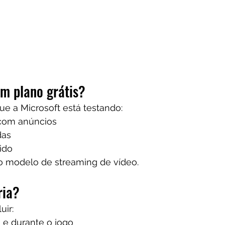
m plano grátis?
e a Microsoft está testando:
 com anúncios
das
ido
 modelo de streaming de vídeo.
ria?
uir:
 e durante o jogo