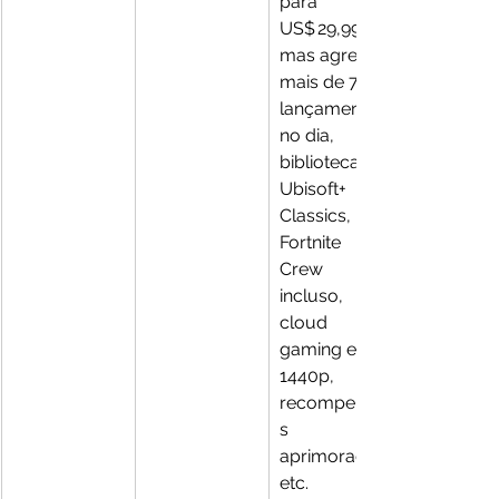
para 
US$ 29,99 — 
mas agrega: 
mais de 75 
lançamentos 
no dia, 
biblioteca 
Ubisoft+ 
Classics, 
Fortnite 
Crew 
incluso, 
cloud 
gaming em 
1440p, 
recompensa
s 
aprimoradas 
etc. 