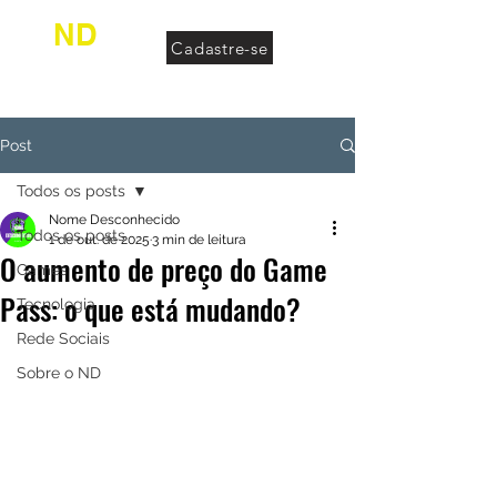
ND
Cadastre-se
desconhecido
Post
Todos os posts
Nome Desconhecido
Todos os posts
1 de out. de 2025
3 min de leitura
O aumento de preço do Game
Games
Pass: o que está mudando?
Tecnologia
Rede Sociais
Sobre o ND