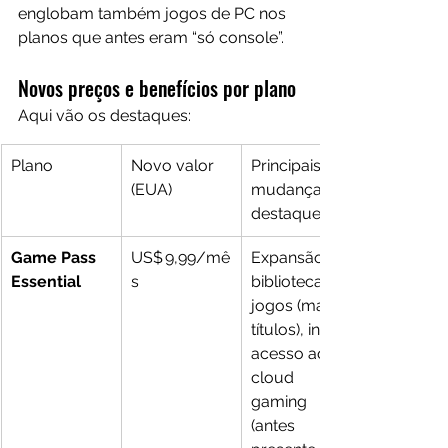
englobam também jogos de PC nos 
planos que antes eram “só console”.
Novos preços e benefícios por plano
Aqui vão os destaques:
Plano
Novo valor 
Principais 
(EUA)
mudanças / 
destaques
Game Pass 
US$ 9,99/mê
Expansão da 
Essential
s
biblioteca de 
jogos (mais 
títulos), inclui 
acesso ao 
cloud 
gaming 
(antes 