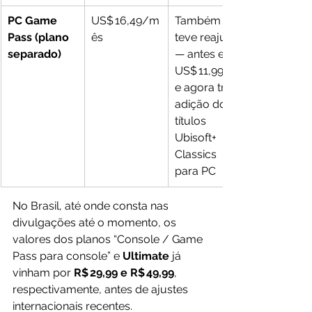
PC Game 
US$ 16,49/m
Também 
Pass (plano 
ês
teve reajuste 
separado)
— antes era 
US$ 11,99 — 
e agora traz 
adição dos 
títulos 
Ubisoft+ 
Classics 
para PC 
No Brasil, até onde consta nas 
divulgações até o momento, os 
valores dos planos “Console / Game 
Pass para console” e 
Ultimate
 já 
vinham por 
R$ 29,99 e R$ 49,99
, 
respectivamente, antes de ajustes 
internacionais recentes.