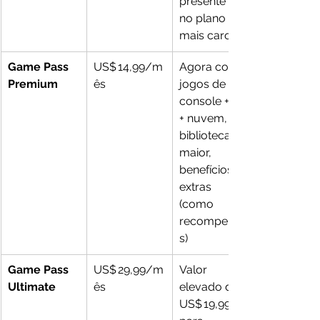
presente só 
no plano 
mais caro) 
Game Pass 
US$ 14,99/m
Agora cobre 
Premium
ês
jogos de 
console + PC 
+ nuvem, 
biblioteca 
maior, 
benefícios 
extras 
(como 
recompensa
s) 
Game Pass 
US$ 29,99/m
Valor 
Ultimate
ês
elevado de 
US$ 19,99 