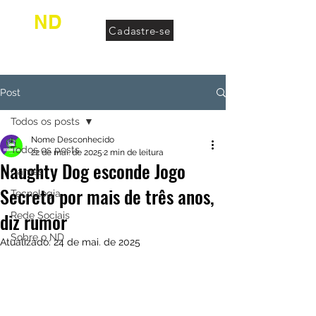
ND
Cadastre-se
desconhecido
Post
Todos os posts
Nome Desconhecido
Todos os posts
22 de mai. de 2025
2 min de leitura
Naughty Dog esconde Jogo
Games
Secreto por mais de três anos,
Tecnologia
diz rumor
Rede Sociais
Sobre o ND
Atualizado:
24 de mai. de 2025