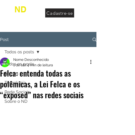
ND
Cadastre-se
desconhecido
Post
Todos os posts
Nome Desconhecido
Todos os posts
1 de abr.
4 min de leitura
Felca: entenda todas as
Games
polêmicas, a Lei Felca e os
Tecnologia
“exposed” nas redes sociais
Rede Sociais
Sobre o ND