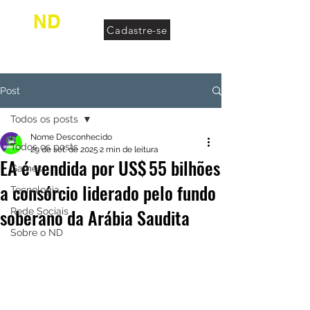
ND
Cadastre-se
desconhecido
Post
Todos os posts
Nome Desconhecido
Todos os posts
29 de set. de 2025
2 min de leitura
EA é vendida por US$ 55 bilhões
Games
a consórcio liderado pelo fundo
Tecnologia
soberano da Arábia Saudita
Rede Sociais
Sobre o ND