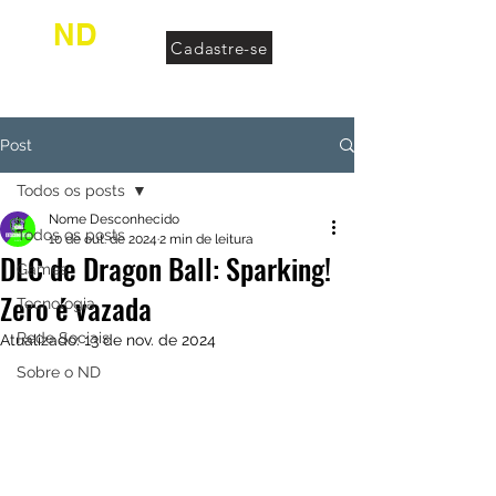
ND
Cadastre-se
desconhecido
Post
Todos os posts
Nome Desconhecido
Todos os posts
10 de out. de 2024
2 min de leitura
DLC de Dragon Ball: Sparking!
Games
Zero é vazada
Tecnologia
Rede Sociais
Atualizado:
13 de nov. de 2024
Sobre o ND