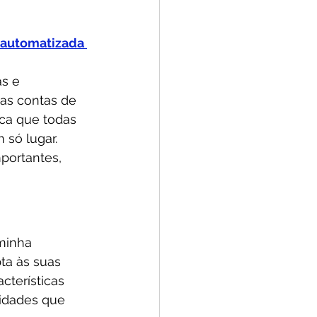
automatizada 
s e 
as contas de 
ica que todas 
só lugar. 
portantes, 
minha 
ta às suas 
terísticas 
lidades que 