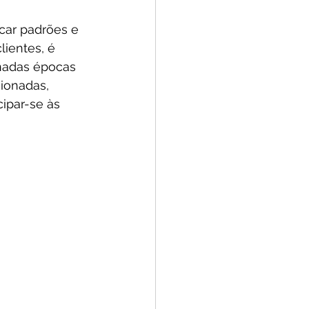
car padrões e 
ientes, é 
nadas épocas 
ionadas, 
ipar-se às 