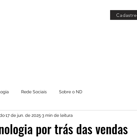
Cadastre
 Grátis
Blog
Members
logia
Rede Sociais
Sobre o ND
do
17 de jun. de 2025
3 min de leitura
ologia por trás das vendas