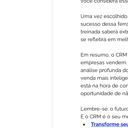
você considera esse
Uma vez escolhido 
sucesso dessa fer
treinada saberá ex
se refletirá em mel
Em resumo, o CRM é
empresas vendem. A
análise profunda d
venda mais intelige
está na hora de co
oportunidade de n
Lembre-se: o futuro
E o CRM é o seu me
Transforme se