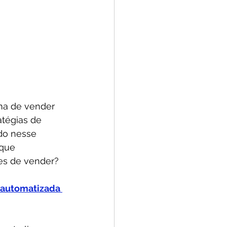
ma de vender 
atégias de 
do nesse 
que 
es de vender? 
automatizada 