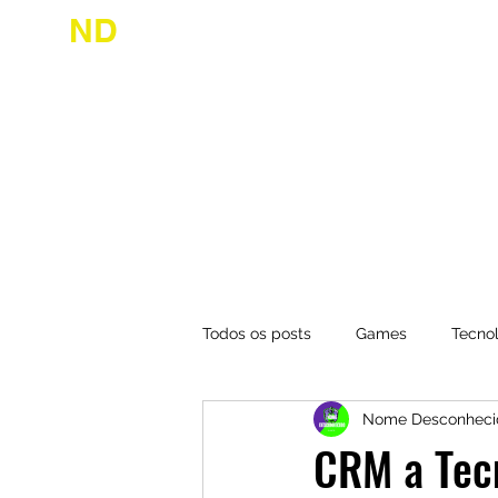
ND
desconhecido
Início
Jogue
Todos os posts
Games
Tecno
Nome Desconheci
CRM a Tecn