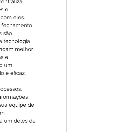
ntraliza 
s e 
com eles. 
o fechamento 
s são 
a tecnologia 
endam melhor 
s e 
do um 
 e eficaz.
ocessos. 
informações 
sua equipe de 
om 
da um deles de 