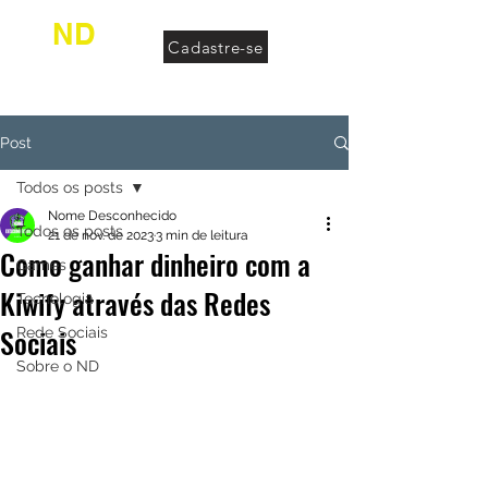
ND
Cadastre-se
desconhecido
Post
Todos os posts
Nome Desconhecido
Todos os posts
21 de nov. de 2023
3 min de leitura
Como ganhar dinheiro com a
Games
Kiwify através das Redes
Tecnologia
Sociais
Rede Sociais
Sobre o ND