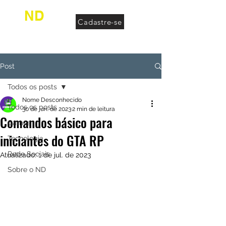
ND
Cadastre-se
desconhecido
Post
Todos os posts
Nome Desconhecido
Todos os posts
30 de jun. de 2023
2 min de leitura
Comandos básico para
Games
iniciantes do GTA RP
Tecnologia
Rede Sociais
Atualizado:
1 de jul. de 2023
Sobre o ND