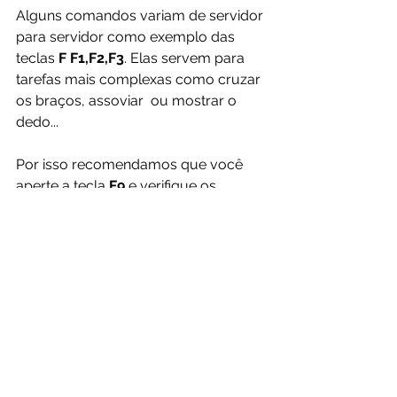
Alguns comandos variam de servidor 
para servidor como exemplo das 
teclas 
F F1,F2,F3
. Elas servem para 
tarefas mais complexas como cruzar 
os braços, assoviar  ou mostrar o 
dedo...
Por isso recomendamos que você 
aperte a tecla 
F9 
e verifique os 
comandos do servidor que você esta.
Agora que sabe o básico, está na 
hora de aprender o complexo em 
jogo.