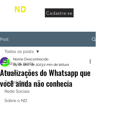
ND
Cadastre-se
desconhecido
Post
Todos os posts
Nome Desconhecido
Todos os posts
29 de dez. de 2023
2 min de leitura
Atualizações do Whatsapp que
Games
você ainda não conhecia
Tecnologia
Rede Sociais
Sobre o ND