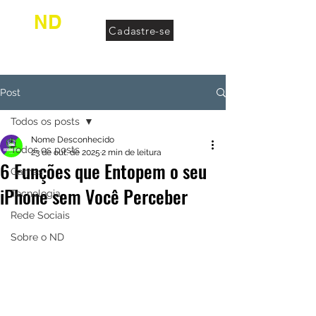
ND
Cadastre-se
desconhecido
Post
Todos os posts
Nome Desconhecido
Todos os posts
23 de out. de 2025
2 min de leitura
6 Funções que Entopem o seu
Games
iPhone sem Você Perceber
Tecnologia
Rede Sociais
Sobre o ND